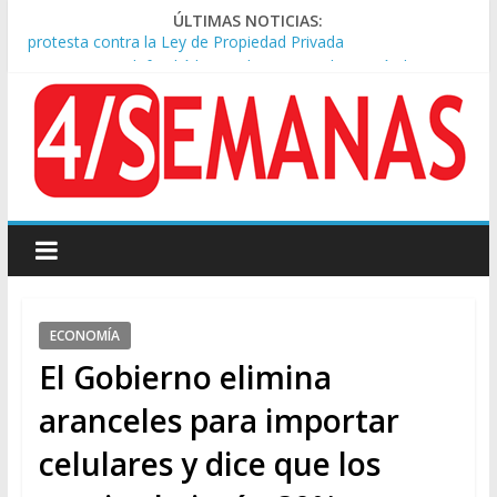
ÚLTIMAS NOTICIAS:
Sturzenegger defendió la Ley de Tierras y lamentó el retiro
del capítulo de extranjerización
Tras la aprobación de la ley de propiedad privada, Bullrich
apuntó: “Vino un poco endiablada”
Kicillof asistió a San Cayetano y criticó al Gobierno por la ley
de propiedad privada
Condenaron a la red social Meta a pagar US$567 millones por
afectar la salud mental de niños
Represión frente al Congreso: tres detenidos durante la
protesta contra la Ley de Propiedad Privada
ECONOMÍA
El Gobierno elimina
aranceles para importar
celulares y dice que los