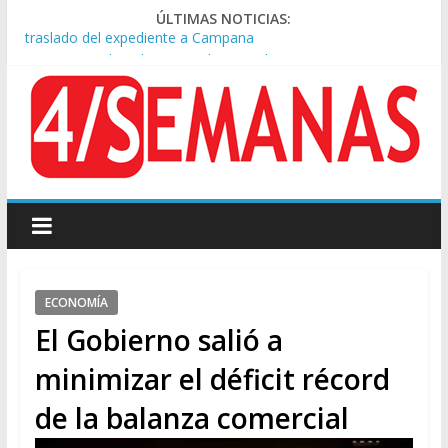
ÚLTIMAS NOTICIAS:
A pocas cuadras de La Bombonera chocaron un tren y un
colectivo: siete heridos
Día de San Cayetano: masiva marcha a Plaza de Mayo de
sindicatos y organizaciones sociales
Pesar por la muerte de Leandro Rud, histórico representante
y conductor de TV
Tras la aprobación de la ley de propiedad privada, Bullrich
apuntó: “Vino un poco endiablada”
Causa AFA: el juez Amarante calificó de “ficción judicial” el
traslado del expediente a Campana
ECONOMÍA
El Gobierno salió a
minimizar el déficit récord
de la balanza comercial