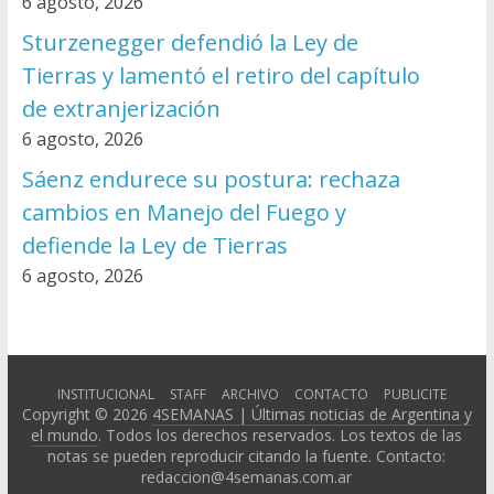
6 agosto, 2026
Sturzenegger defendió la Ley de
Tierras y lamentó el retiro del capítulo
de extranjerización
6 agosto, 2026
Sáenz endurece su postura: rechaza
cambios en Manejo del Fuego y
defiende la Ley de Tierras
6 agosto, 2026
INSTITUCIONAL
STAFF
ARCHIVO
CONTACTO
PUBLICITE
Copyright © 2026
4SEMANAS | Últimas noticias de Argentina y
el mundo
. Todos los derechos reservados. Los textos de las
notas se pueden reproducir citando la fuente. Contacto:
redaccion@4semanas.com.ar