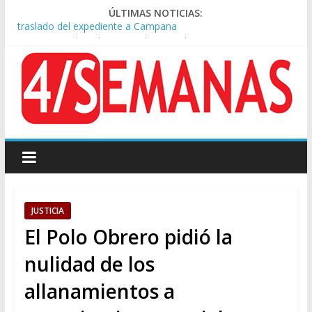
ÚLTIMAS NOTICIAS:
A pocas cuadras de La Bombonera chocaron un tren y un
colectivo: siete heridos
Día de San Cayetano: masiva marcha a Plaza de Mayo de
sindicatos y organizaciones sociales
Pesar por la muerte de Leandro Rud, histórico representante
y conductor de TV
Tras la aprobación de la ley de propiedad privada, Bullrich
apuntó: “Vino un poco endiablada”
Causa AFA: el juez Amarante calificó de “ficción judicial” el
traslado del expediente a Campana
JUSTICIA
El Polo Obrero pidió la
nulidad de los
allanamientos a