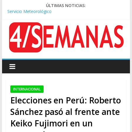
Tormentas severas y fuertes ráfagas de viento: alerta del
ÚLTIMAS NOTICIAS:
Servicio Meteorológico
Los alquileres de departamentos en la CABA aumentaron
1,6% en julio
Represión frente al Congreso: tres detenidos durante la
protesta contra la Ley de Propiedad Privada
Sturzenegger defendió la Ley de Tierras y lamentó el retiro
del capítulo de extranjerización
Sáenz endurece su postura: rechaza cambios en Manejo del
Fuego y defiende la Ley de Tierras
INTERNACIONAL
Elecciones en Perú: Roberto
Sánchez pasó al frente ante
Keiko Fujimori en un