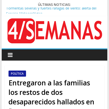
ÚLTIMAS NOTICIAS:
Tormentas severas y fuertes ráfagas de viento: alerta del
Servicio Meteorológico
Los alquileres de departamentos en la CABA aumentaron
1,6% en julio
Rechazo a la Ley de Tierras: se espera un fuerte operativo
frente al Congreso
Ley de Tierras: el rechazo ganó en las redes
Sáenz endurece su postura: rechaza cambios en Manejo del
Fuego y defiende la Ley de Tierras
POLÍTICA
Entregaron a las familias
los restos de dos
desaparecidos hallados en