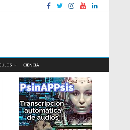
iembre
tos de Milei a Lula
so
CULOS
CIENCIA