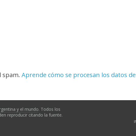
el spam.
Aprende cómo se procesan los datos de
rgentina y el mundo
. Todos los
en reproducir citando la fuente.
I