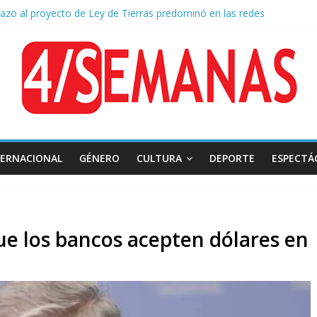
hazo al proyecto de Ley de Tierras predominó en las redes
 Belgrano: Reparación Historia en el solar natal
mado: el papa León XIV visitará la Argentina entre el 8 y el 11 de nov
 diplomática: Brasil retiró a su embajador de la Argentina tras los insul
o a la Ley de Tierras: se espera un fuerte operativo frente al Congre
TERNACIONAL
GÉNERO
CULTURA
DEPORTE
ESPECTÁ
ue los bancos acepten dólares en