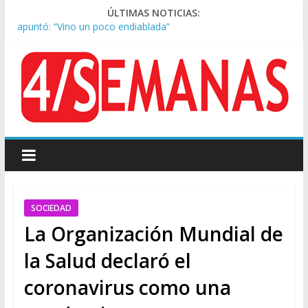
ÚLTIMAS NOTICIAS:
Kicillof asistió a San Cayetano y criticó al Gobierno por la ley
de propiedad privada
Condenaron a la red social Meta a pagar US$567 millones por
afectar la salud mental de niños
Represión frente al Congreso: tres detenidos durante la
protesta contra la Ley de Propiedad Privada
Sturzenegger defendió la Ley de Tierras y lamentó el retiro
del capítulo de extranjerización
Tras la aprobación de la ley de propiedad privada, Bullrich
apuntó: “Vino un poco endiablada”
SOCIEDAD
La Organización Mundial de
la Salud declaró el
coronavirus como una