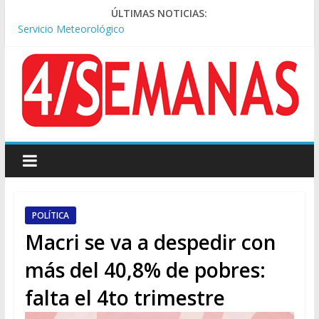
Tormentas severas y fuertes ráfagas de viento: alerta del
ÚLTIMAS NOTICIAS:
Servicio Meteorológico
Los alquileres de departamentos en la CABA aumentaron
1,6% en julio
Represión frente al Congreso: tres detenidos durante la
protesta contra la Ley de Propiedad Privada
Sturzenegger defendió la Ley de Tierras y lamentó el retiro
del capítulo de extranjerización
Sáenz endurece su postura: rechaza cambios en Manejo del
Fuego y defiende la Ley de Tierras
POLÍTICA
Macri se va a despedir con
más del 40,8% de pobres:
falta el 4to trimestre