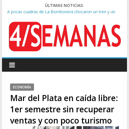
ÚLTIMAS NOTICIAS:
A pocas cuadras de La Bombonera chocaron un tren y un
colectivo: siete heridos
Día de San Cayetano: masiva marcha a Plaza de Mayo de
sindicatos y organizaciones sociales
Pesar por la muerte de Leandro Rud, histórico representante
y conductor de TV
Tras la aprobación de la ley de propiedad privada, Bullrich
apuntó: “Vino un poco endiablada”
Causa AFA: el juez Amarante calificó de “ficción judicial” el
traslado del expediente a Campana
ECONOMÍA
Mar del Plata en caída libre:
1er semestre sin recuperar
ventas y con poco turismo