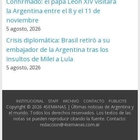
Confirmado: el papa León XIV visitará
la Argentina entre el 8 y el 11 de
noviembre
5 agosto, 2026
Crisis diplomática: Brasil retiró a su
embajador de la Argentina tras los
insultos de Milei a Lula
5 agosto, 2026
INSTITUCIONAL
STAFF
ARCHIVO
CONTACTO
PUBLICITE
Copyright © 2026
4SEMANAS | Últimas noticias de Argentina y
el mundo
. Todos los derechos reservados. Los textos de las
notas se pueden reproducir citando la fuente. Contacto:
redaccion@4semanas.com.ar