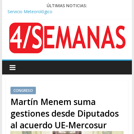
ÚLTIMAS NOTICIAS:
Los alquileres de departamentos en la CABA aumentaron
1,6% en julio
Represión frente al Congreso: tres detenidos durante la
protesta contra la Ley de Propiedad Privada
Sturzenegger defendió la Ley de Tierras y lamentó el retiro
del capítulo de extranjerización
Sáenz endurece su postura: rechaza cambios en Manejo del
Fuego y defiende la Ley de Tierras
Tormentas severas y fuertes ráfagas de viento: alerta del
Servicio Meteorológico
CONGRESO
Martín Menem suma
gestiones desde Diputados
al acuerdo UE-Mercosur