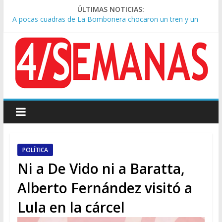
ÚLTIMAS NOTICIAS:
A pocas cuadras de La Bombonera chocaron un tren y un
colectivo: siete heridos
Día de San Cayetano: masiva marcha a Plaza de Mayo de
sindicatos y organizaciones sociales
Pesar por la muerte de Leandro Rud, histórico representante
y conductor de TV
Tras la aprobación de la ley de propiedad privada, Bullrich
apuntó: “Vino un poco endiablada”
Causa AFA: el juez Amarante calificó de “ficción judicial” el
traslado del expediente a Campana
POLÍTICA
Ni a De Vido ni a Baratta,
Alberto Fernández visitó a
Lula en la cárcel