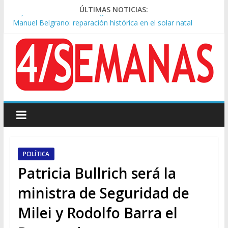
Ley de Tierras: el rechazo ganó en las redes
ÚLTIMAS NOTICIAS:
Manuel Belgrano: reparación histórica en el solar natal
Tormentas severas y fuertes ráfagas de viento: alerta del
Servicio Meteorológico
Los alquileres de departamentos en la CABA aumentaron
1,6% en julio
Rechazo a la Ley de Tierras: se espera un fuerte operativo
frente al Congreso
POLÍTICA
Patricia Bullrich será la
ministra de Seguridad de
Milei y Rodolfo Barra el