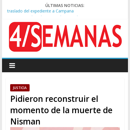
ÚLTIMAS NOTICIAS:
A pocas cuadras de La Bombonera chocaron un tren y un
colectivo: siete heridos
Día de San Cayetano: masiva marcha a Plaza de Mayo de
sindicatos y organizaciones sociales
Pesar por la muerte de Leandro Rud, histórico representante
y conductor de TV
Tras la aprobación de la ley de propiedad privada, Bullrich
apuntó: “Vino un poco endiablada”
Causa AFA: el juez Amarante calificó de “ficción judicial” el
traslado del expediente a Campana
JUSTICIA
Pidieron reconstruir el
momento de la muerte de
Nisman