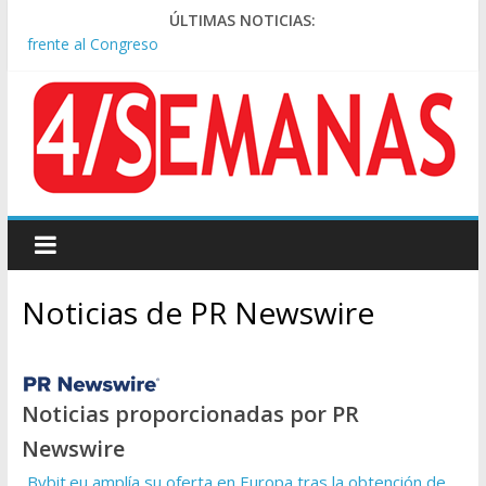
Rechazo a la Ley de Tierras: se espera un fuerte operativo
ÚLTIMAS NOTICIAS:
frente al Congreso
El rechazo al proyecto de Ley de Tierras predominó en las
redes
Manuel Belgrano: Reparación Historia en el solar natal
Confirmado: el papa León XIV visitará la Argentina entre el 8 y
el 11 de noviembre
Crisis diplomática: Brasil retiró a su embajador de la Argentina
tras los insultos de Milei a Lula
Noticias de PR Newswire
Noticias proporcionadas por PR
Newswire
Bybit.eu amplía su oferta en Europa tras la obtención de