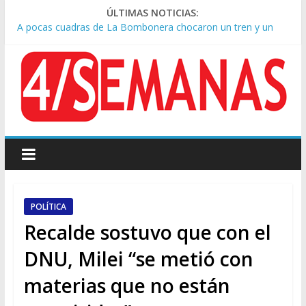
ÚLTIMAS NOTICIAS:
A pocas cuadras de La Bombonera chocaron un tren y un
colectivo: siete heridos
Día de San Cayetano: masiva marcha a Plaza de Mayo de
sindicatos y organizaciones sociales
Pesar por la muerte de Leandro Rud, histórico representante
y conductor de TV
Tras la aprobación de la ley de propiedad privada, Bullrich
apuntó: “Vino un poco endiablada”
Causa AFA: el juez Amarante calificó de “ficción judicial” el
traslado del expediente a Campana
POLÍTICA
Recalde sostuvo que con el
DNU, Milei “se metió con
materias que no están