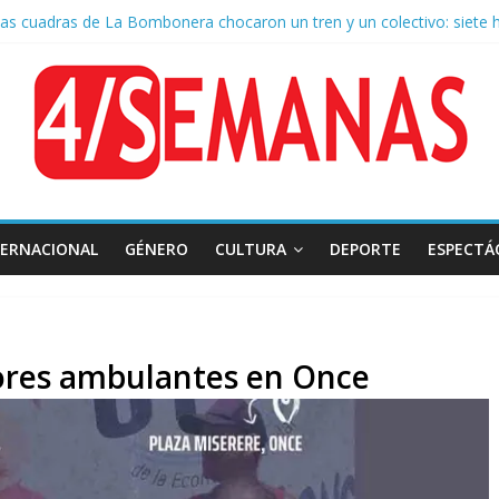
as cuadras de La Bombonera chocaron un tren y un colectivo: siete 
e San Cayetano: masiva marcha a Plaza de Mayo de sindicatos y orga
 por la muerte de Leandro Rud, histórico representante y conductor 
la aprobación de la ley de propiedad privada, Bullrich apuntó: “Vino u
TERNACIONAL
GÉNERO
CULTURA
DEPORTE
ESPECTÁ
dores ambulantes en Once