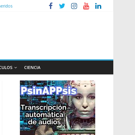
heridos
nizaciones sociales
de TV
n poco endiablada”
CULOS
CIENCIA