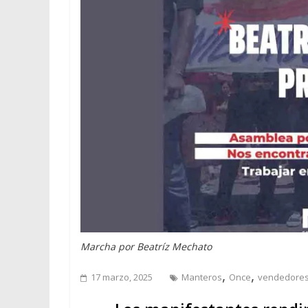
Marcha por Beatríz Mechato
,
,
17 marzo, 2025
Manteros
Once
vendedores