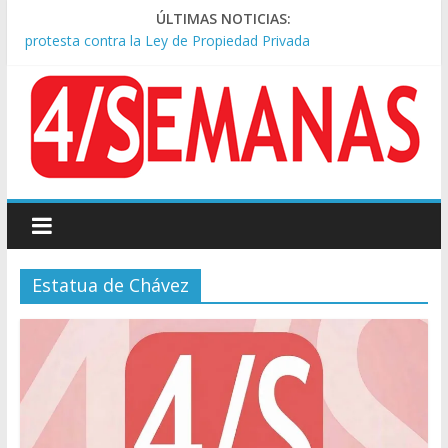
Represión frente al Congreso: tres detenidos durante la
ÚLTIMAS NOTICIAS:
protesta contra la Ley de Propiedad Privada
Sturzenegger defendió la Ley de Tierras y lamentó el retiro
del capítulo de extranjerización
Sáenz endurece su postura: rechaza cambios en Manejo del
Fuego y defiende la Ley de Tierras
Tormentas severas y fuertes ráfagas de viento: alerta del
Servicio Meteorológico
Los alquileres de departamentos en la CABA aumentaron
1,6% en julio
Estatua de Chávez