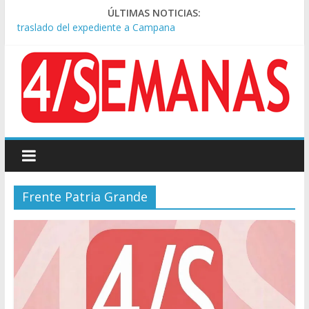
Causa AFA: el juez Amarante calificó de “ficción judicial” el
ÚLTIMAS NOTICIAS:
traslado del expediente a Campana
A pocas cuadras de La Bombonera chocaron un tren y un
colectivo: siete heridos
Día de San Cayetano: masiva marcha a Plaza de Mayo de
sindicatos y organizaciones sociales
Pesar por la muerte de Leandro Rud, histórico representante
y conductor de TV
Tras la aprobación de la ley de propiedad privada, Bullrich
apuntó: “Vino un poco endiablada”
Frente Patria Grande