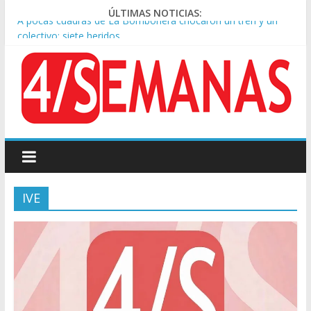
ÚLTIMAS NOTICIAS:
A pocas cuadras de La Bombonera chocaron un tren y un
colectivo: siete heridos
Día de San Cayetano: masiva marcha a Plaza de Mayo de
sindicatos y organizaciones sociales
Pesar por la muerte de Leandro Rud, histórico representante
y conductor de TV
Tras la aprobación de la ley de propiedad privada, Bullrich
apuntó: “Vino un poco endiablada”
Causa AFA: el juez Amarante calificó de “ficción judicial” el
traslado del expediente a Campana
IVE