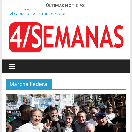
Sturzenegger defendió la Ley de Tierras y lamentó el retiro
ÚLTIMAS NOTICIAS:
del capítulo de extranjerización
Sáenz endurece su postura: rechaza cambios en Manejo del
Fuego y defiende la Ley de Tierras
Tormentas severas y fuertes ráfagas de viento: alerta del
Servicio Meteorológico
Los alquileres de departamentos en la CABA aumentaron
1,6% en julio
Represión frente al Congreso: tres detenidos durante la
protesta contra la Ley de Propiedad Privada
Marcha Federal