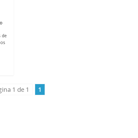
yo
s de
los
ina 1 de 1
1