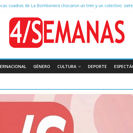
ocas cuadras de La Bombonera chocaron un tren y un colectivo: siete
 de San Cayetano: masiva marcha a Plaza de Mayo de sindicatos y or
r por la muerte de Leandro Rud, histórico representante y conducto
 la aprobación de la ley de propiedad privada, Bullrich apuntó: “Vino
TERNACIONAL
GÉNERO
CULTURA
DEPORTE
ESPECTÁ