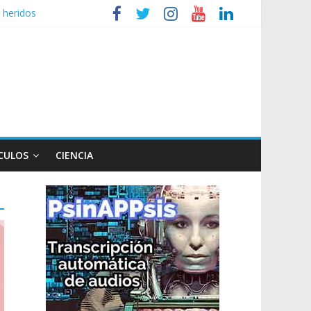
 heridos
ganizaciones sociales
r de TV
 un poco endiablada”
CULOS
CIENCIA