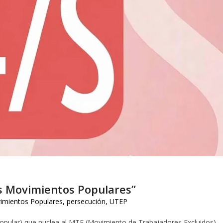
os Movimientos Populares”
imientos Populares
,
persecución
,
UTEP
pular) que nuclea al MTE (Movimiento de Trabajadores Excluidos)