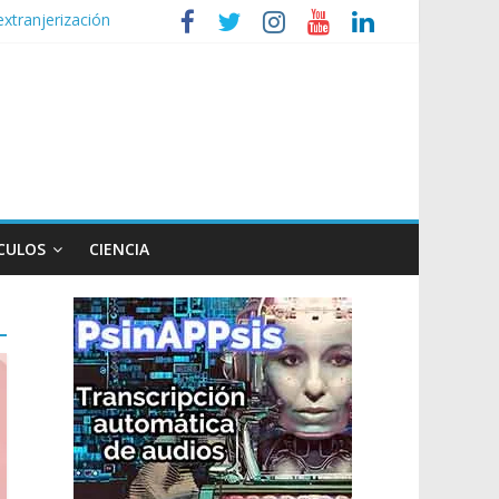
extranjerización
de la Ley de Tierras
lógico
 Ley de Propiedad Privada
CULOS
CIENCIA