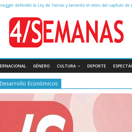
negger defendió la Ley de Tierras y lamentó el retiro del capítulo de 
 endurece su postura: rechaza cambios en Manejo del Fuego y defien
ntas severas y fuertes ráfagas de viento: alerta del Servicio Meteoro
lquileres de departamentos en la CABA aumentaron 1,6% en julio
sión frente al Congreso: tres detenidos durante la protesta contra la
TERNACIONAL
GÉNERO
CULTURA
DEPORTE
ESPECTÁ
 Desarrollo Económicos