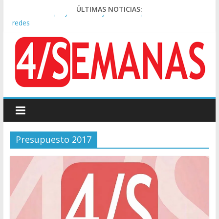
El rechazo al proyecto de Ley de Tierras predominó en las
ÚLTIMAS NOTICIAS:
redes
Manuel Belgrano: Reparación Historia en el solar natal
Confirmado: el papa León XIV visitará la Argentina entre el 8 y
el 11 de noviembre
Crisis diplomática: Brasil retiró a su embajador de la Argentina
tras los insultos de Milei a Lula
Rechazo a la Ley de Tierras: se espera un fuerte operativo
frente al Congreso
Presupuesto 2017