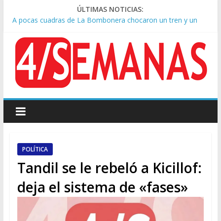
ÚLTIMAS NOTICIAS:
A pocas cuadras de La Bombonera chocaron un tren y un
colectivo: siete heridos
Día de San Cayetano: masiva marcha a Plaza de Mayo de
sindicatos y organizaciones sociales
Pesar por la muerte de Leandro Rud, histórico representante
y conductor de TV
Tras la aprobación de la ley de propiedad privada, Bullrich
apuntó: “Vino un poco endiablada”
Causa AFA: el juez Amarante calificó de “ficción judicial” el
traslado del expediente a Campana
POLÍTICA
Tandil se le rebeló a Kicillof:
deja el sistema de «fases»