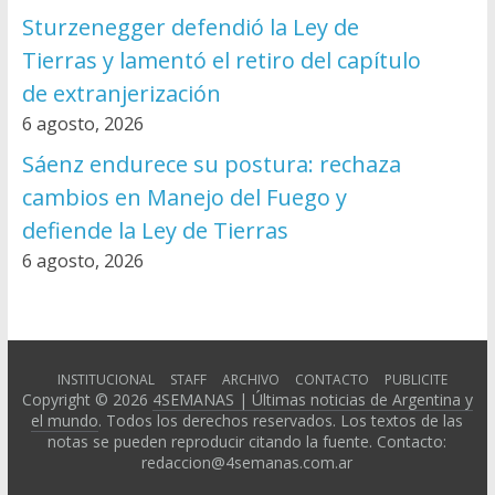
Sturzenegger defendió la Ley de
Tierras y lamentó el retiro del capítulo
de extranjerización
6 agosto, 2026
Sáenz endurece su postura: rechaza
cambios en Manejo del Fuego y
defiende la Ley de Tierras
6 agosto, 2026
INSTITUCIONAL
STAFF
ARCHIVO
CONTACTO
PUBLICITE
Copyright © 2026
4SEMANAS | Últimas noticias de Argentina y
el mundo
. Todos los derechos reservados. Los textos de las
notas se pueden reproducir citando la fuente. Contacto:
redaccion@4semanas.com.ar