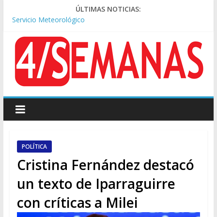
Tormentas severas y fuertes ráfagas de viento: alerta del
ÚLTIMAS NOTICIAS:
Servicio Meteorológico
Los alquileres de departamentos en la CABA aumentaron
1,6% en julio
Represión frente al Congreso: tres detenidos durante la
protesta contra la Ley de Propiedad Privada
Sturzenegger defendió la Ley de Tierras y lamentó el retiro
del capítulo de extranjerización
Sáenz endurece su postura: rechaza cambios en Manejo del
Fuego y defiende la Ley de Tierras
POLÍTICA
Cristina Fernández destacó
un texto de Iparraguirre
con críticas a Milei