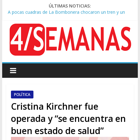
ÚLTIMAS NOTICIAS:
A pocas cuadras de La Bombonera chocaron un tren y un
colectivo: siete heridos
Día de San Cayetano: masiva marcha a Plaza de Mayo de
sindicatos y organizaciones sociales
Pesar por la muerte de Leandro Rud, histórico representante
y conductor de TV
Tras la aprobación de la ley de propiedad privada, Bullrich
apuntó: “Vino un poco endiablada”
Causa AFA: el juez Amarante calificó de “ficción judicial” el
traslado del expediente a Campana
POLÍTICA
Cristina Kirchner fue
operada y “se encuentra en
buen estado de salud”