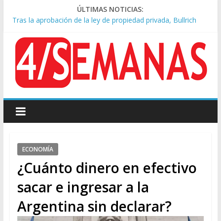
ÚLTIMAS NOTICIAS:
Tras la aprobación de la ley de propiedad privada, Bullrich
apuntó: “Vino un poco endiablada”
Causa AFA: el juez Amarante calificó de “ficción judicial” el
traslado del expediente a Campana
A pocas cuadras de La Bombonera chocaron un tren y un
colectivo: siete heridos
Día de San Cayetano: masiva marcha a Plaza de Mayo de
sindicatos y organizaciones sociales
Pesar por la muerte de Leandro Rud, histórico representante
y conductor de TV
ECONOMÍA
¿Cuánto dinero en efectivo
sacar e ingresar a la
Argentina sin declarar?