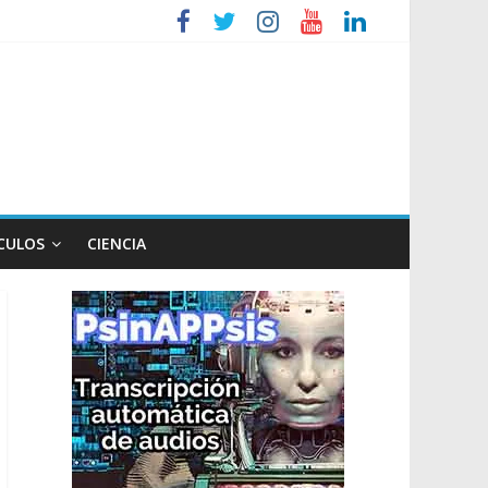
 Ley de Propiedad Privada
extranjerización
de la Ley de Tierras
lógico
CULOS
CIENCIA