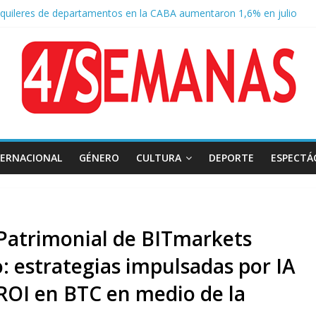
lquileres de departamentos en la CABA aumentaron 1,6% en julio
sión frente al Congreso: tres detenidos durante la protesta contra la
negger defendió la Ley de Tierras y lamentó el retiro del capítulo de 
 endurece su postura: rechaza cambios en Manejo del Fuego y defien
ntas severas y fuertes ráfagas de viento: alerta del Servicio Meteoro
TERNACIONAL
GÉNERO
CULTURA
DEPORTE
ESPECTÁ
Patrimonial de BITmarkets
: estrategias impulsadas por IA
ROI en BTC en medio de la