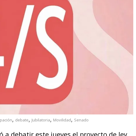
,
,
,
,
ipación
debate
Jubilatoria
Movilidad
Senado
 a debatir este jueves el proyecto de ley