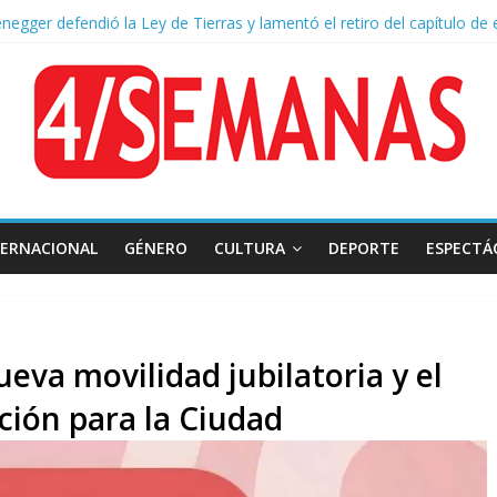
negger defendió la Ley de Tierras y lamentó el retiro del capítulo de 
 endurece su postura: rechaza cambios en Manejo del Fuego y defien
ntas severas y fuertes ráfagas de viento: alerta del Servicio Meteoro
lquileres de departamentos en la CABA aumentaron 1,6% en julio
TERNACIONAL
GÉNERO
CULTURA
DEPORTE
ESPECTÁ
ueva movilidad jubilatoria y el
ción para la Ciudad