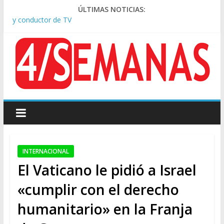
Pesar por la muerte de Leandro Rud, histórico representante
ÚLTIMAS NOTICIAS:
y conductor de TV
Tras la aprobación de la ley de propiedad privada, Bullrich
apuntó: “Vino un poco endiablada”
Causa AFA: el juez Amarante calificó de “ficción judicial” el
traslado del expediente a Campana
A pocas cuadras de La Bombonera chocaron un tren y un
colectivo: siete heridos
Día de San Cayetano: masiva marcha a Plaza de Mayo de
sindicatos y organizaciones sociales
INTERNACIONAL
El Vaticano le pidió a Israel
«cumplir con el derecho
humanitario» en la Franja