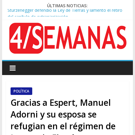
ÚLTIMAS NOTICIAS:
Sturzenegger defendió la Ley de Tierras y lamentó el retiro
del capítulo de extranjerización
Sáenz endurece su postura: rechaza cambios en Manejo del
Fuego y defiende la Ley de Tierras
Tormentas severas y fuertes ráfagas de viento: alerta del
Servicio Meteorológico
Los alquileres de departamentos en la CABA aumentaron
1,6% en julio
Represión frente al Congreso: tres detenidos durante la
protesta contra la Ley de Propiedad Privada
POLÍTICA
Gracias a Espert, Manuel
Adorni y su esposa se
refugian en el régimen de