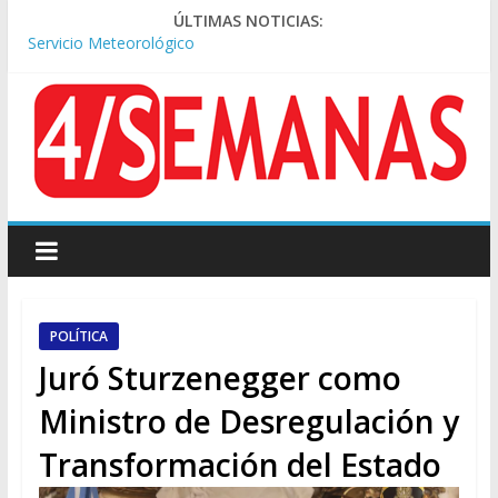
ÚLTIMAS NOTICIAS:
Los alquileres de departamentos en la CABA aumentaron
1,6% en julio
Represión frente al Congreso: tres detenidos durante la
protesta contra la Ley de Propiedad Privada
Sturzenegger defendió la Ley de Tierras y lamentó el retiro
del capítulo de extranjerización
Sáenz endurece su postura: rechaza cambios en Manejo del
Fuego y defiende la Ley de Tierras
Tormentas severas y fuertes ráfagas de viento: alerta del
Servicio Meteorológico
POLÍTICA
Juró Sturzenegger como
Ministro de Desregulación y
Transformación del Estado