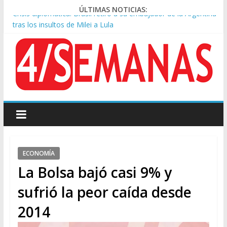
ÚLTIMAS NOTICIAS:
Crisis diplomática: Brasil retiró a su embajador de la Argentina
tras los insultos de Milei a Lula
Rechazo a la Ley de Tierras: se espera un fuerte operativo
frente al Congreso
El rechazo al proyecto de Ley de Tierras predominó en las
redes
Manuel Belgrano: Reparación Historia en el solar natal
Confirmado: el papa León XIV visitará la Argentina entre el 8 y
el 11 de noviembre
ECONOMÍA
La Bolsa bajó casi 9% y
sufrió la peor caída desde
2014