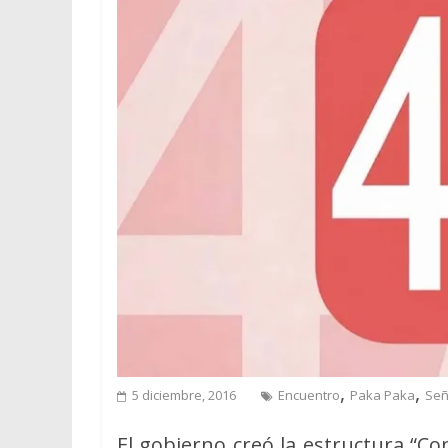
,
,
5 diciembre, 2016
Encuentro
Paka Paka
Señ
El gobierno creó la estructura “Co