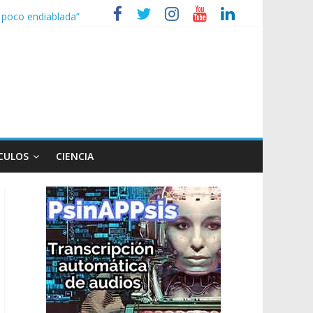
n poco endiablada”
expediente a Campana
heridos
nizaciones sociales
CULOS
CIENCIA