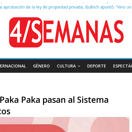
la aprobación de la ley de propiedad privada, Bullrich apuntó: “Vino u
 AFA: el juez Amarante calificó de “ficción judicial” el traslado del 
as cuadras de La Bombonera chocaron un tren y un colectivo: siete 
e San Cayetano: masiva marcha a Plaza de Mayo de sindicatos y orga
TERNACIONAL
GÉNERO
CULTURA
DEPORTE
ESPECTÁ
 Paka Paka pasan al Sistema
cos