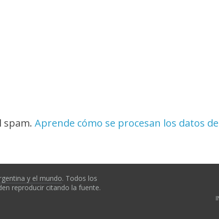
el spam.
Aprende cómo se procesan los datos de
rgentina y el mundo
. Todos los
en reproducir citando la fuente.
I