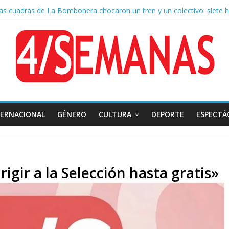
as cuadras de La Bombonera chocaron un tren y un colectivo: siete h
e San Cayetano: masiva marcha a Plaza de Mayo de sindicatos y orga
 por la muerte de Leandro Rud, histórico representante y conductor 
a aprobación de la ley de propiedad privada, Bullrich apuntó: “Vino u
TERNACIONAL
GÉNERO
CULTURA
DEPORTE
ESPECTÁ
igir a la Selección hasta gratis»