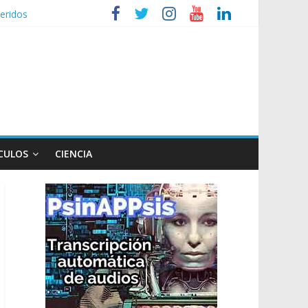
eridos
nizaciones sociales
de TV
n poco endiablada”
CULOS
CIENCIA