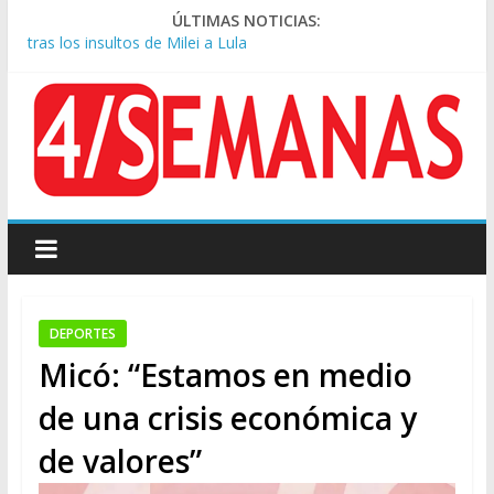
ÚLTIMAS NOTICIAS:
Dos encuestas muestran a Javier Milei alejándose de la
posibilidad de reelegir en primera vuelta
Rechazo a la Ley de Tierras: se espera un fuerte operativo
frente al Congreso
Manuel Belgrano: Reparación Historia en el solar natal
Confirmado: el papa León XIV visitará la Argentina entre el 8 y
el 11 de noviembre
Crisis diplomática: Brasil retiró a su embajador de la Argentina
tras los insultos de Milei a Lula
DEPORTES
Micó: “Estamos en medio
de una crisis económica y
de valores”