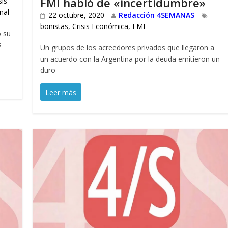
FMI habló de «incertidumbre»
sis
nal
22 octubre, 2020
Redacción 4SEMANAS
bonistas
,
Crisis Económica
,
FMI
ó su
s
Un grupos de los acreedores privados que llegaron a
un acuerdo con la Argentina por la deuda emitieron un
duro
Leer más