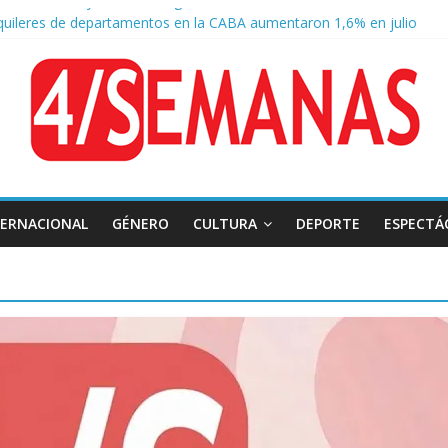
quileres de departamentos en la CABA aumentaron 1,6% en julio
o a la Ley de Tierras: se espera un fuerte operativo frente al Congre
 Tierras: el rechazo ganó en las redes
 Belgrano: reparación histórica en el solar natal
TERNACIONAL
GÉNERO
CULTURA
DEPORTE
ESPECTÁ