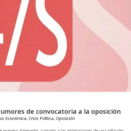
rumores de convocatoria a la oposición
isis Económica
,
Crisis Política
,
Oposición
 de manera alarmante, sumado a las estimaciones de una inflación