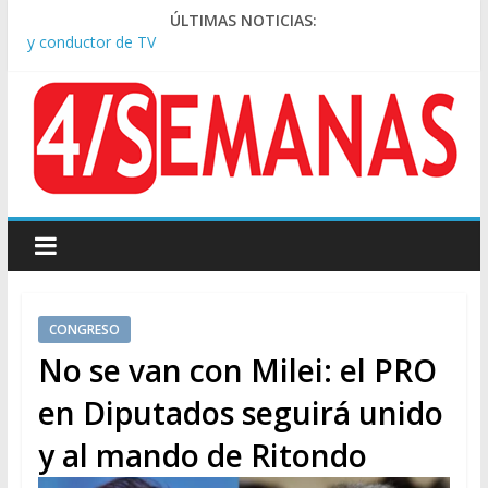
ÚLTIMAS NOTICIAS:
Tras la aprobación de la ley de propiedad privada, Bullrich
apuntó: “Vino un poco endiablada”
Causa AFA: el juez Amarante calificó de “ficción judicial” el
traslado del expediente a Campana
A pocas cuadras de La Bombonera chocaron un tren y un
colectivo: siete heridos
Día de San Cayetano: masiva marcha a Plaza de Mayo de
sindicatos y organizaciones sociales
Pesar por la muerte de Leandro Rud, histórico representante
y conductor de TV
CONGRESO
No se van con Milei: el PRO
en Diputados seguirá unido
y al mando de Ritondo