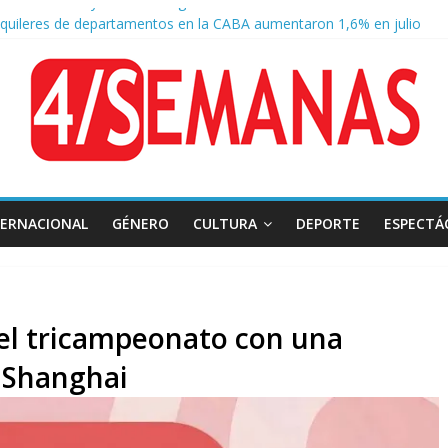
lquileres de departamentos en la CABA aumentaron 1,6% en julio
sión frente al Congreso: tres detenidos durante la protesta contra la
negger defendió la Ley de Tierras y lamentó el retiro del capítulo de 
 endurece su postura: rechaza cambios en Manejo del Fuego y defien
TERNACIONAL
GÉNERO
CULTURA
DEPORTE
ESPECTÁ
 el tricampeonato con una
 Shanghai