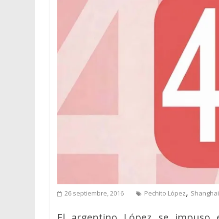
,
26 septiembre, 2016
Pechito López
Shanghai
El argentino López se impuso e