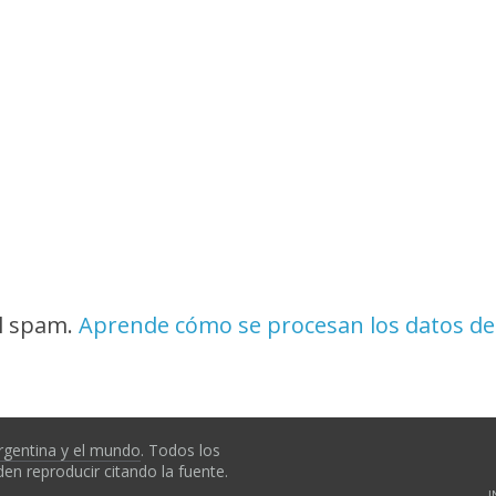
el spam.
Aprende cómo se procesan los datos de
rgentina y el mundo
. Todos los
en reproducir citando la fuente.
I