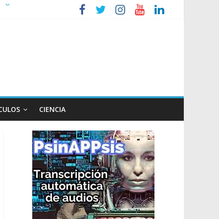
 Ley de Propiedad Privada
extranjerización
de la Ley de Tierras
CULOS
CIENCIA