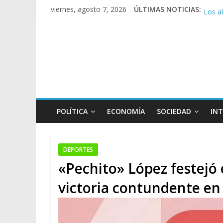
Los a
viernes, agosto 7, 2026
ÚLTIMAS NOTICIAS:
Repre
Sturze
Sáenz
POLÍTICA
ECONOMÍA
SOCIEDAD
IN
DEPORTES
«Pechito» López festejó
victoria contundente en