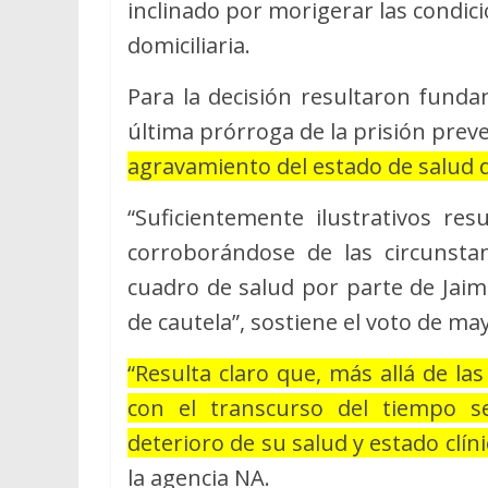
inclinado por morigerar las condici
domiciliaria.
Para la decisión resultaron funda
última prórroga de la prisión prev
agravamiento del estado de salud d
“Suficientemente ilustrativos res
corroborándose de las circunstan
cuadro de salud por parte de Jaim
de cautela”, sostiene el voto de may
“Resulta claro que, más allá de l
con el transcurso del tiempo s
deterioro de su salud y estado clín
la agencia NA.