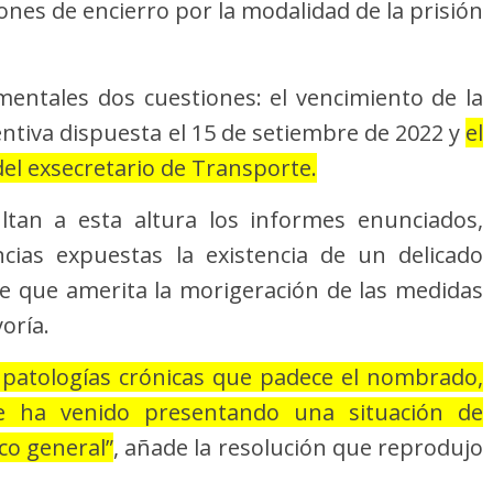
ones de encierro por la modalidad de la prisión
mentales dos cuestiones: el vencimiento de la
entiva dispuesta el 15 de setiembre de 2022 y
el
el exsecretario de Transporte.
ultan a esta altura los informes enunciados,
cias expuestas la existencia de un delicado
e que amerita la morigeración de las medidas
oría.
as patologías crónicas que padece el nombrado,
e ha venido presentando una situación de
ico general”
, añade la resolución que reprodujo