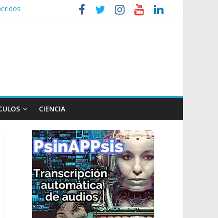
heridos
nizaciones sociales
de TV
n poco endiablada”
expediente a Campana
CULOS
CIENCIA