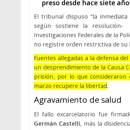
preso desde hace siete años
El tribunal dispuso “la inmediata
según sostiene la resolución- 
Investigaciones Federales de la Pol
no registre orden restrictiva de su 
Fuentes allegadas a la defensa del
un desprendimiento de la Causa Cu
prisión, por lo que consideraro
marzo recupere la libertad
.
Agravamiento de salud
El fallo excarcelatorio fue firm
Germán Castelli
, más la disidenci