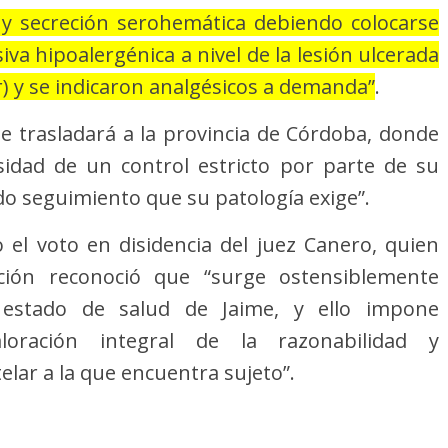
 y secreción serohemática debiendo colocarse
va hipoalergénica a nivel de la lesión ulcerada
r) y se indicaron analgésicos a demanda”
.
se trasladará a la provincia de Córdoba, donde
esidad de un control estricto por parte de su
do seguimiento que su patología exige”.
el voto en disidencia del juez Canero, quien
ción reconoció que “surge ostensiblemente
 estado de salud de Jaime, y ello impone
oración integral de la razonabilidad y
elar a la que encuentra sujeto”.