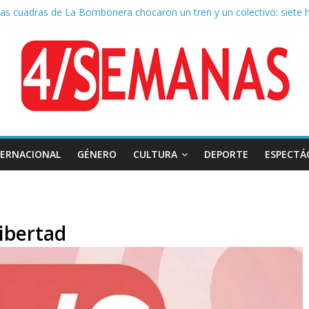
as cuadras de La Bombonera chocaron un tren y un colectivo: siete 
e San Cayetano: masiva marcha a Plaza de Mayo de sindicatos y orga
 por la muerte de Leandro Rud, histórico representante y conductor 
la aprobación de la ley de propiedad privada, Bullrich apuntó: “Vino u
 AFA: el juez Amarante calificó de “ficción judicial” el traslado del 
TERNACIONAL
GÉNERO
CULTURA
DEPORTE
ESPECTÁ
libertad