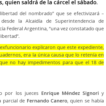
, quien saldrá de la cárcel el sábado.
 libertad del nombrado” que se efectivizará –
desde la Alcaidía de Superintendencia de
icía Federal Argentina, “una vez constatado que
libertad”.
 exfuncionario explicaron que este expediente,
adernos, era la única causa que lo retenía en
n que no hay impedimentos para que el 18 de
ado por los jueces
Enrique Méndez Signori
y
a parcial de
Fernando Canero
, quien se había