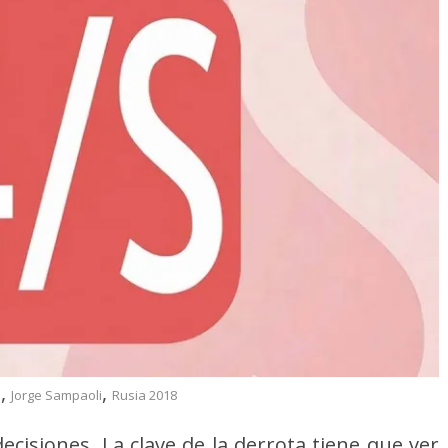
,
,
a
Jorge Sampaoli
Rusia 2018
ecisiones. La clave de la derrota tiene que ver