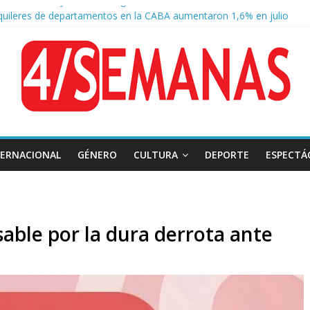
quileres de departamentos en la CABA aumentaron 1,6% en julio
o a la Ley de Tierras: se espera un fuerte operativo frente al Congre
 Tierras: el rechazo ganó en las redes
 Belgrano: reparación histórica en el solar natal
TERNACIONAL
GÉNERO
CULTURA
DEPORTE
ESPECTÁ
able por la dura derrota ante