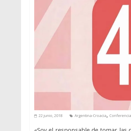
,
22 junio, 2018
Argentina-Croacia
Conferenci
«Soy el responsable de tomar las d