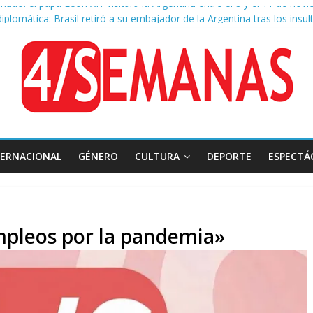
 diplomática: Brasil retiró a su embajador de la Argentina tras los insul
o a la Ley de Tierras: se espera un fuerte operativo frente al Congre
hazo al proyecto de Ley de Tierras predominó en las redes
 Belgrano: Reparación Historia en el solar natal
TERNACIONAL
GÉNERO
CULTURA
DEPORTE
ESPECTÁ
mpleos por la pandemia»