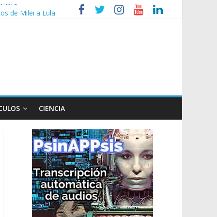
tos de Milei a Lula
so
CULOS
CIENCIA