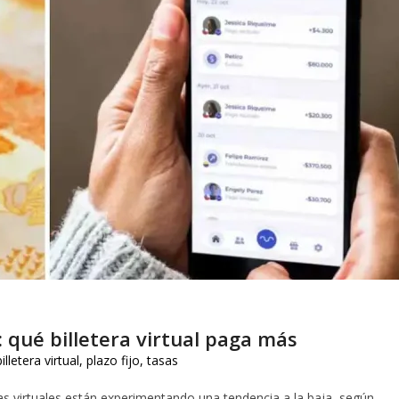
s: qué billetera virtual paga más
billetera virtual
,
plazo fijo
,
tasas
ras virtuales están experimentando una tendencia a la baja, según