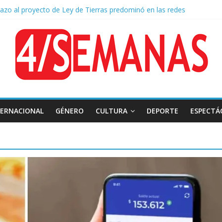
hazo al proyecto de Ley de Tierras predominó en las redes
 Belgrano: Reparación Historia en el solar natal
mado: el papa León XIV visitará la Argentina entre el 8 y el 11 de nov
 diplomática: Brasil retiró a su embajador de la Argentina tras los insul
TERNACIONAL
GÉNERO
CULTURA
DEPORTE
ESPECTÁ