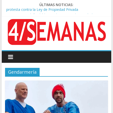
ÚLTIMAS NOTICIAS:
Sturzenegger defendió la Ley de Tierras y lamentó el retiro
del capítulo de extranjerización
Sáenz endurece su postura: rechaza cambios en Manejo del
Fuego y defiende la Ley de Tierras
Tormentas severas y fuertes ráfagas de viento: alerta del
Servicio Meteorológico
Los alquileres de departamentos en la CABA aumentaron
1,6% en julio
Represión frente al Congreso: tres detenidos durante la
protesta contra la Ley de Propiedad Privada
Gendarmería