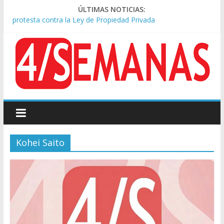
Represión frente al Congreso: tres detenidos durante la
ÚLTIMAS NOTICIAS:
protesta contra la Ley de Propiedad Privada
Sturzenegger defendió la Ley de Tierras y lamentó el retiro
del capítulo de extranjerización
Sáenz endurece su postura: rechaza cambios en Manejo del
Fuego y defiende la Ley de Tierras
Tormentas severas y fuertes ráfagas de viento: alerta del
Servicio Meteorológico
Los alquileres de departamentos en la CABA aumentaron
1,6% en julio
Kohei Saito