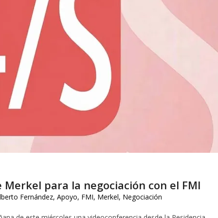
e Merkel para la negociación con el FMI
lberto Fernández
,
Apoyo
,
FMI
,
Merkel
,
Negociación
ñana de este miércoles una videoconferencia desde la Residencia