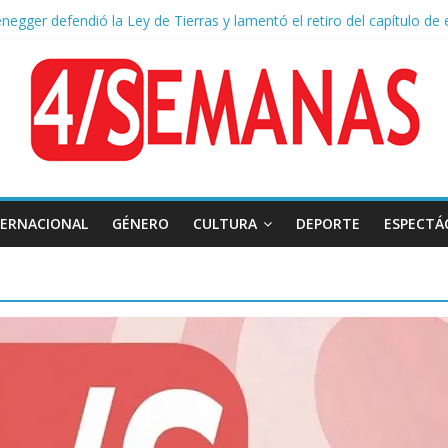
negger defendió la Ley de Tierras y lamentó el retiro del capítulo de 
 endurece su postura: rechaza cambios en Manejo del Fuego y defien
ntas severas y fuertes ráfagas de viento: alerta del Servicio Meteoro
lquileres de departamentos en la CABA aumentaron 1,6% en julio
TERNACIONAL
GÉNERO
CULTURA
DEPORTE
ESPECTÁ