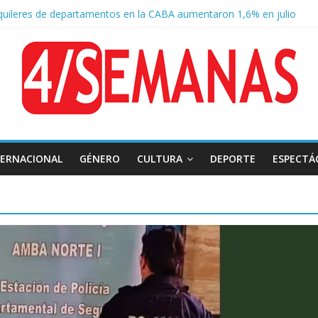
quileres de departamentos en la CABA aumentaron 1,6% en julio
o a la Ley de Tierras: se espera un fuerte operativo frente al Congre
 Tierras: el rechazo ganó en las redes
 Belgrano: reparación histórica en el solar natal
TERNACIONAL
GÉNERO
CULTURA
DEPORTE
ESPECTÁ