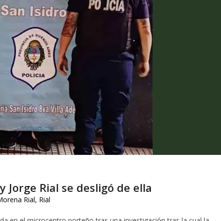
 Jorge Rial se desligó de ella
Morena Rial
,
Rial
ida en el microcentro porteño tras una investigación tras la cual la