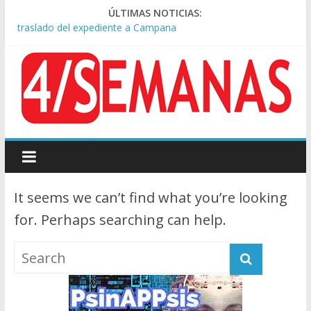
Causa AFA: el juez Amarante calificó de “ficción judicial” el
ÚLTIMAS NOTICIAS:
traslado del expediente a Campana
A pocas cuadras de La Bombonera chocaron un tren y un
colectivo: siete heridos
Día de San Cayetano: masiva marcha a Plaza de Mayo de
sindicatos y organizaciones sociales
Pesar por la muerte de Leandro Rud, histórico representante
y conductor de TV
Tras la aprobación de la ley de propiedad privada, Bullrich
apuntó: “Vino un poco endiablada”
It seems we can’t find what you’re looking
for. Perhaps searching can help.