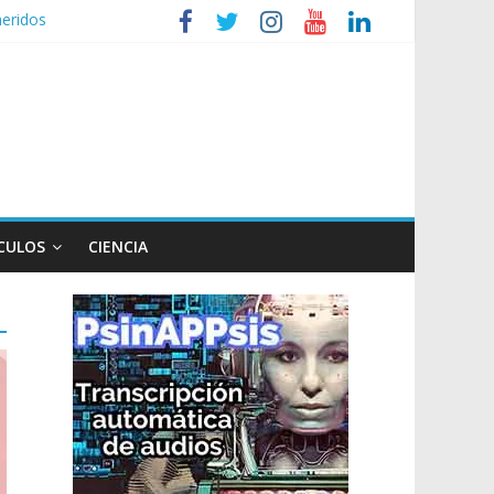
heridos
nizaciones sociales
de TV
n poco endiablada”
expediente a Campana
CULOS
CIENCIA