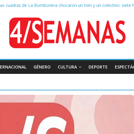
as cuadras de La Bombonera chocaron un tren y un colectivo: siete 
e San Cayetano: masiva marcha a Plaza de Mayo de sindicatos y orga
 por la muerte de Leandro Rud, histórico representante y conductor 
la aprobación de la ley de propiedad privada, Bullrich apuntó: “Vino u
 AFA: el juez Amarante calificó de “ficción judicial” el traslado del 
TERNACIONAL
GÉNERO
CULTURA
DEPORTE
ESPECTÁ