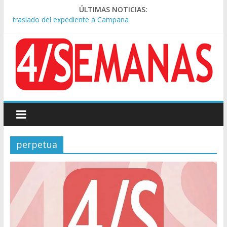
ÚLTIMAS NOTICIAS:
A pocas cuadras de La Bombonera chocaron un tren y un
colectivo: siete heridos
Día de San Cayetano: masiva marcha a Plaza de Mayo de
sindicatos y organizaciones sociales
Pesar por la muerte de Leandro Rud, histórico representante
y conductor de TV
Tras la aprobación de la ley de propiedad privada, Bullrich
apuntó: “Vino un poco endiablada”
Causa AFA: el juez Amarante calificó de “ficción judicial” el
traslado del expediente a Campana
perpetua